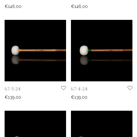
€
146,00
€
146,00
67-5-24
67-4-24
€
139,00
€
139,00