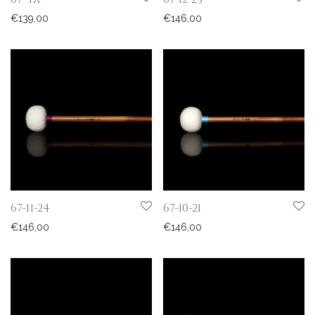
€
139,00
€
146,00
67-11-24
67-10-21
€
146,00
€
146,00