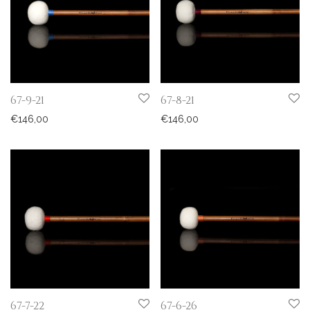
67-9-21
67-8-21
€
146,00
€
146,00
67-7-22
67-6-26