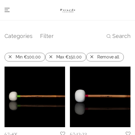
Categories
Filter
Search
Min
€
100,00
Max
€
150,00
Remove all
67-4X
67-12-23