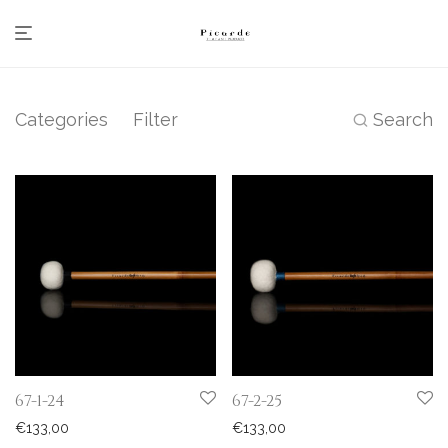
Categories
Filter
Search
67-1-24
67-2-25
€
133,00
€
133,00