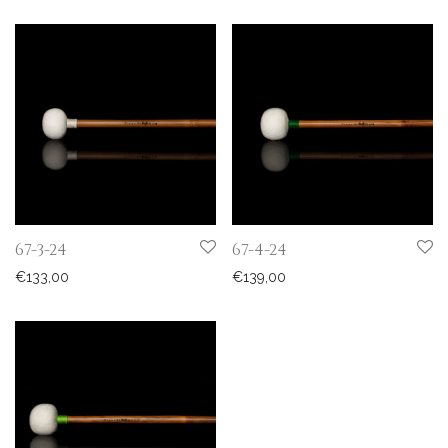
67-3-24
67-4-24
€
133,00
€
139,00